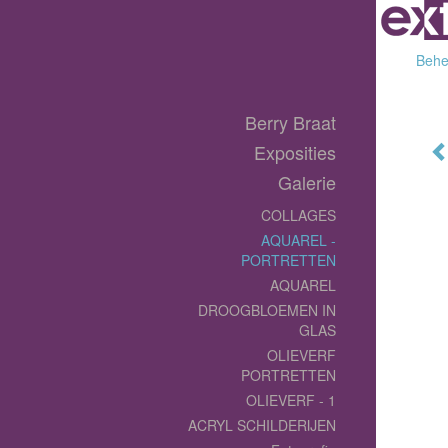
Behee
Berry Braat
Exposities
Galerie
COLLAGES
AQUAREL -
PORTRETTEN
AQUAREL
DROOGBLOEMEN IN
GLAS
OLIEVERF
PORTRETTEN
OLIEVERF - 1
ACRYL SCHILDERIJEN